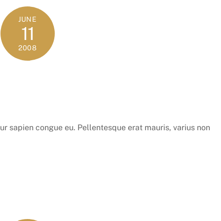
JUNE
11
2008
ur sapien congue eu. Pellentesque erat mauris, varius non