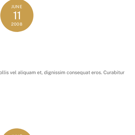
JUNE
11
2008
ollis vel aliquam et, dignissim consequat eros. Curabitur