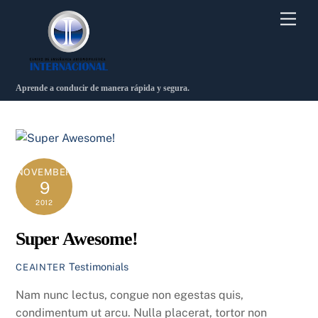
Skip
Men
to
content
Aprende a conducir de manera rápida y segura.
NOVEMBER
9
2012
Super Awesome!
Testimonials
CEAINTER
Nam nunc lectus, congue non egestas quis,
condimentum ut arcu. Nulla placerat, tortor non